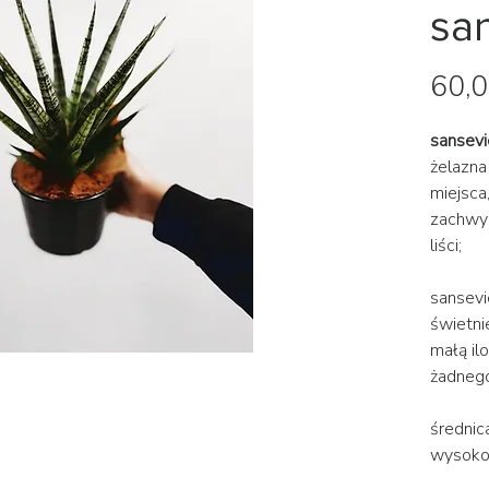
sa
60,0
sansevi
żelazna 
miejsca,
zachwyc
liści;
sansevi
świetni
małą ilo
żadnego
średni
wysokoś