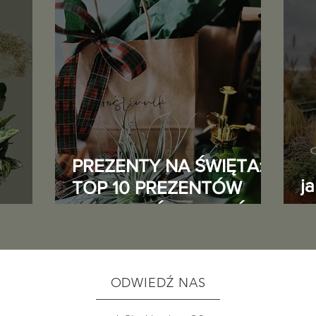
PREZENTY NA ŚWIĘTA:
j
TOP 10 PREZENTÓW
DLA MIŁOŚNIKA ROŚLIN
o
5
ODWIEDŹ NAS