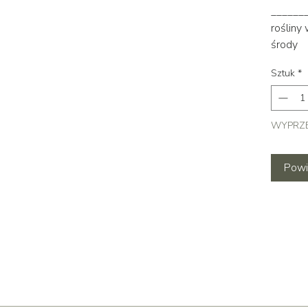
______
rośliny
środy
Sztuk
*
WYPRZ
Powi