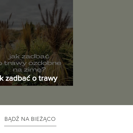
ak zadbać o trawy
zdobne przed zimą?
BĄDŹ NA BIEŻĄCO