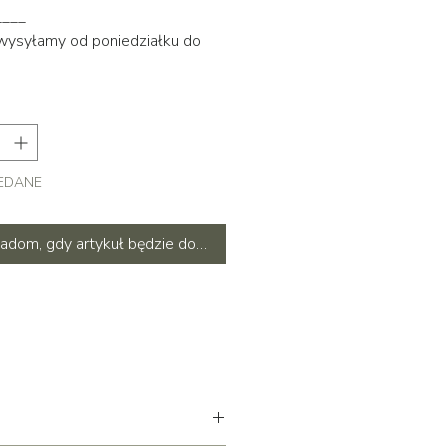
____
 wysyłamy od poniedziałku do
EDANE
adom, gdy artykuł będzie dostępny