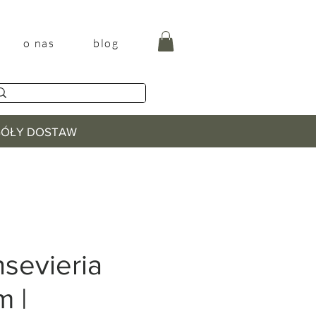
o nas
blog
EGÓŁY DOSTAW
nsevieria
m |