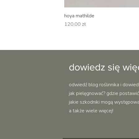
hoya mathilde
Cena
120,00 zł
dowiedz się wię
odwiedź blog roślinnika i dowied
jak pielęgnować? gdzie postawić?
jakie szkodniki mogą występować 
a także wiele więcej!