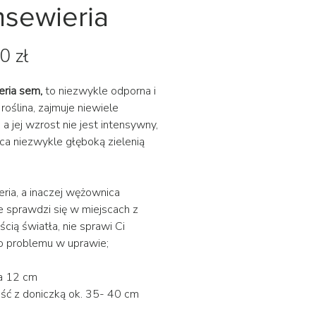
nsewieria
Cena
0 zł
eria sem,
to niezwykle odporna i
roślina, zajmuje niewiele
 a jej wzrost nie jest intensywny,
a niezwykle głęboką zielenią
eria, a inaczej wężownica
e sprawdzi się w miejscach z
ścią światła, nie sprawi Ci
 problemu w uprawie;
ca 12 cm
ć z doniczką ok. 35- 40 cm