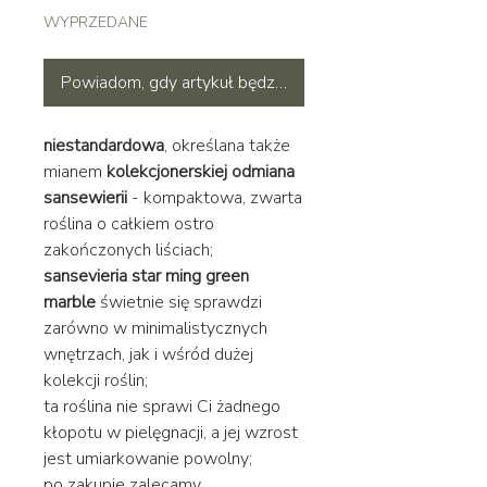
WYPRZEDANE
Powiadom, gdy artykuł będzie dostępny
niestandardowa
, określana także
mianem
kolekcjonerskiej odmiana
sansewierii
- kompaktowa, zwarta
roślina o całkiem ostro
zakończonych liściach;
sansevieria star ming green
marble
świetnie się sprawdzi
zarówno w minimalistycznych
wnętrzach, jak i wśród dużej
kolekcji roślin;
ta roślina nie sprawi Ci żadnego
kłopotu w pielęgnacji, a jej wzrost
jest umiarkowanie powolny;
po zakupie zalecamy