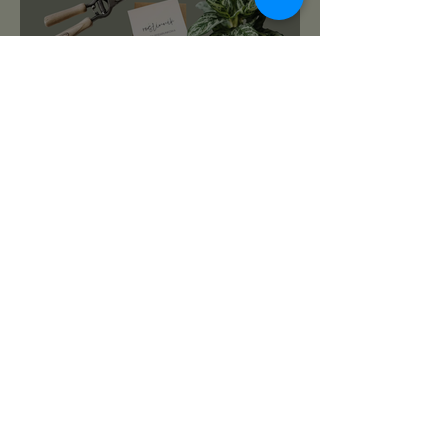
roślinnikowy prezentownik
2025
PREZENTY NA ŚWIĘTA:
TOP 10 PREZENTÓW DLA
MIŁOŚNIKA ROŚLIN