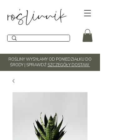
ROŚLINY WYSYŁAMY OD PONIEDZIAŁKU DO
ŚRODY | SPRAWDŹ
SZCZEGÓŁY DOSTAW