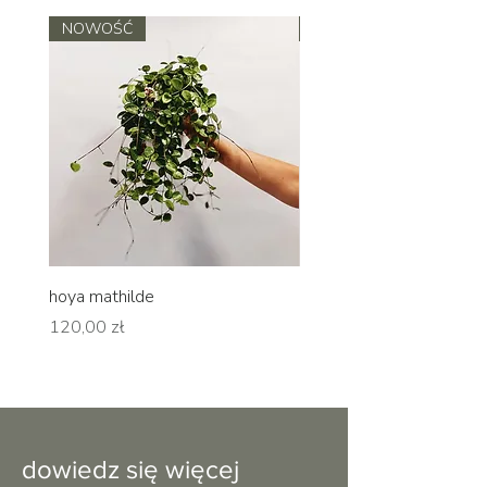
NOWOŚĆ
NOWOŚĆ
hoya mathilde
hoya erythrina
Cena
Cena
120,00 zł
120,00 zł
dowiedz się więcej