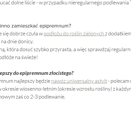
cać dolne liście - w przypadku nieregularnego podlewania T
winno zamieszkać epipremnum? 
e się dobrze czuła w 
podłożu do roślin zielonych 
z dodatkiem
 na dnie donicy. 
ną, która dosyć szybko przyrasta, a więc sprawdzaj regularni
odłóże na świeże! 
lepszy do epipremnum złocistego? 
emnum najlepszy będzie 
nawóz uniwersalny astvit
 - polecam
 okresie wiosenno-letnim (okresie wzrostu rośliny) z każd
mowym zaś co 2-3 podlewanie. 