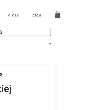
o nas
blog
?
iej