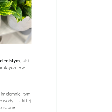
 cienistym
, jak i 
 praktycznie w 
 im ciemniej, tym 
ody - listki tej 
ysuszone 