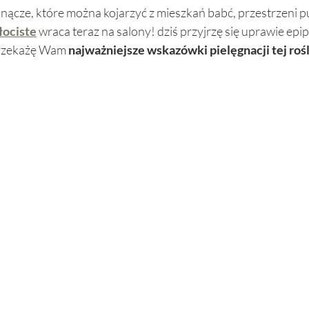
pnącze, które można kojarzyć z mieszkań babć, przestrzeni p
ociste
 wraca teraz na salony! dziś przyjrzę się uprawie ep
rzekażę Wam 
najważniejsze wskazówki pielęgnacji tej rośl