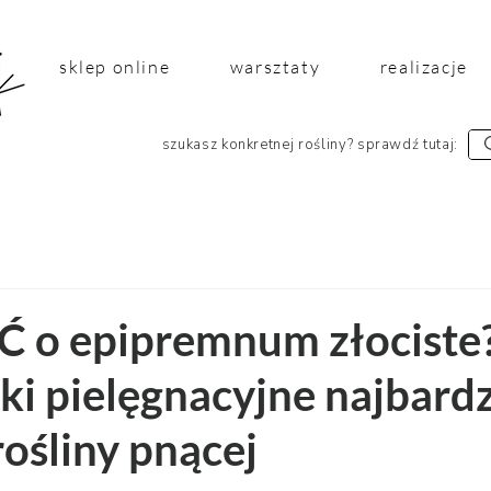
sklep online
warsztaty
realizacje
szukasz konkretnej rośliny? sprawdź tutaj:
 o epipremnum złociste
i pielęgnacyjne najbardz
rośliny pnącej
 5 gwiazdek.