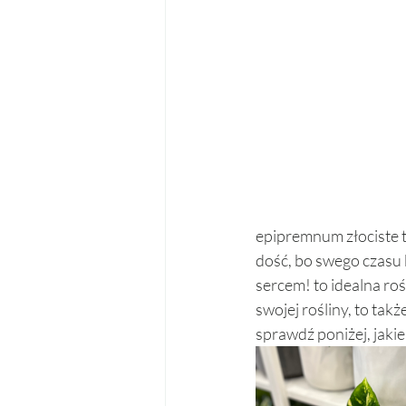
epipremnum złociste to
dość, bo swego czasu 
sercem! to idealna ro
swojej rośliny, to ta
sprawdź poniżej, jakie