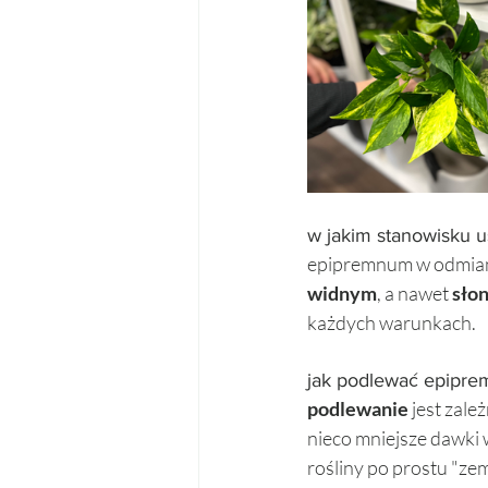
w jakim stanowisku u
epipremnum w odmianie
widnym
, a nawet 
sło
każdych warunkach. 
jak podlewać epipr
podlewanie 
jest zale
nieco mniejsze dawki 
rośliny po prostu "zem