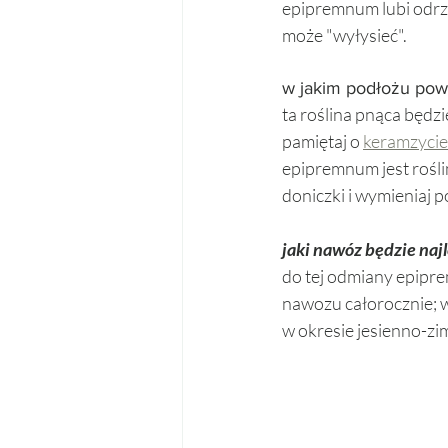
epipremnum lubi odrzu
może "wyłysieć". 
w jakim podłożu po
ta roślina pnąca będzi
pamiętaj o 
keramzycie
epipremnum jest rośli
doniczki i wymieniaj p
jaki nawóz będzie naj
do tej odmiany epipr
nawozu całorocznie; w
w okresie jesienno-zi