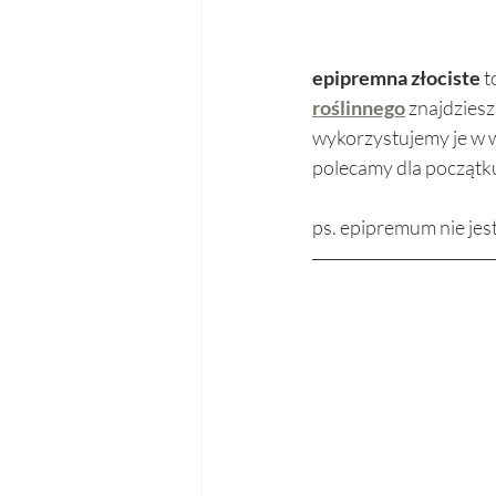
epipremna złociste
 
roślinnego
znajdziesz
wykorzystujemy je w w
polecamy dla początku
ps. epipremum nie jest