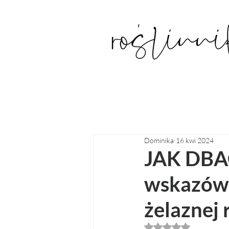
Dominika
16 kwi 2024
JAK DBAĆ
wskazówk
żelaznej 
Oceniono na NaN z