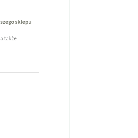
szego sklepu 
 
a także 