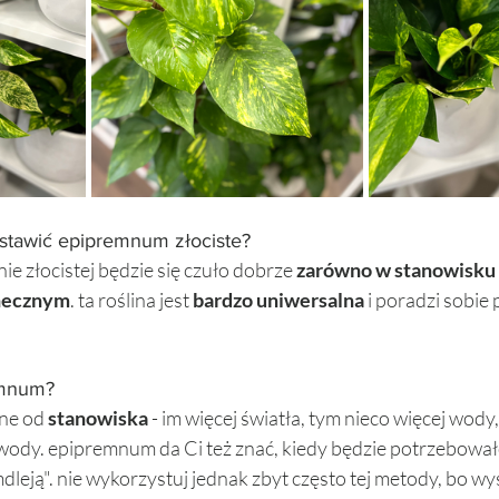
stawić epipremnum złociste? 
 złocistej będzie się czuło dobrze 
zarówno w stanowisku
necznym
. ta roślina jest 
bardzo uniwersalna
 i poradzi sobie
emnum? 
żne od 
stanowiska
 - im więcej światła, tym nieco więcej wody,
wody. epipremnum da Ci też znać, kiedy będzie potrzebowało w
dleją". nie wykorzystuj jednak zbyt często tej metody, bo w