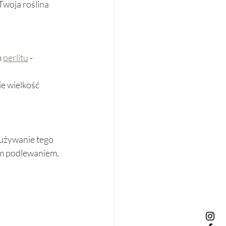
woja roślina 
 
perlitu
 - 
e wielkość 
 używanie tego 
ym podlewaniem, 