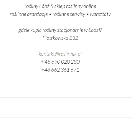
rośliny Łódź & sklep roślinny online
roślinne aranżacje • roślinne serwisy • warsztaty
gdzie kupić rośliny stacjonarnie w Łodzi?
Piotrkowska 232
kontakt@roslinnik.pl
+ 48 690 020 280
+48 662 361 671