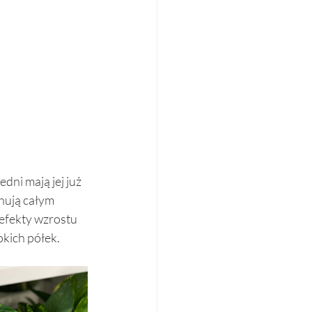
 jedni mają jej już 
hują całym 
 efekty wzrostu 
kich półek. 