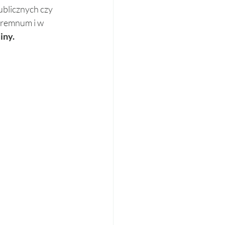
ublicznych czy 
ipremnum i w 
iny.