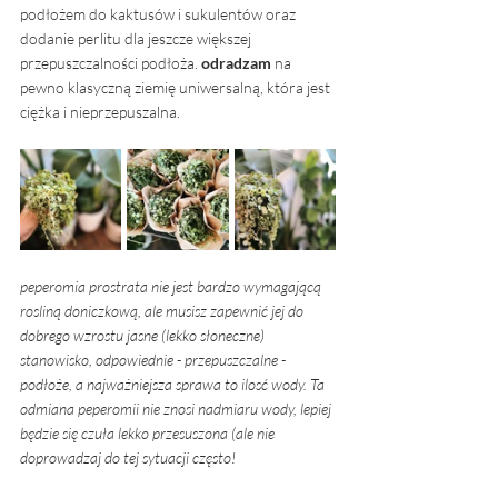
podłożem do kaktusów i sukulentów oraz 
dodanie perlitu dla jeszcze większej 
przepuszczalności podłoża. 
odradzam
 na 
pewno klasyczną ziemię uniwersalną, która jest 
ciężka i nieprzepuszalna.
peperomia prostrata nie jest bardzo wymagającą 
rosliną doniczkową, ale musisz zapewnić jej do 
dobrego wzrostu jasne (lekko słoneczne) 
stanowisko, odpowiednie - przepuszczalne - 
podłoże, a najważniejsza sprawa to ilosć wody. Ta 
odmiana peperomii nie znosi nadmiaru wody, lepiej 
będzie się czuła lekko przesuszona (ale nie 
doprowadzaj do tej sytuacji często! 