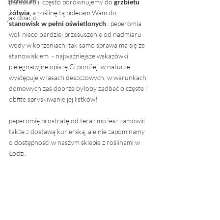
archiwum
pereskifolii często porównujemy do 
grzbietu 
żółwia
, a roślinę tą polecam Wam do 
jak dbać o
stanowisk w pełni oświetlonych
.  peperomia 
woli nieco bardziej przesuszenie od nadmiaru 
wody w korzeniach; tak samo sprawa ma się ze 
stanowiskiem  - najważniejsze wskazówki 
pielęgnacyjne opiszę Ci poniżej. w naturze 
występuje w lasach deszczowych, w warunkach 
domowych zaś dobrze byłoby zadbać o częste i 
obfite spryskiwanie jej listków! 
peperomię prostratę od teraz możesz zamówić 
także z dostawą kurierską, ale nie zapominamy 
o dostępności w naszym sklepie z roślinami w 
Łodzi.