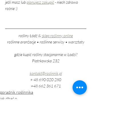
jeśli masz lub 
planujesz zakupić
 - niech zdrowo 
rośnie :) 
rośliny Łódź & 
sklep roślinny online
roślinne aranżacje • roślinne serwisy • warsztaty
gdzie kupić rośliny stacjonarnie w Łodzi?
Piotrkowska 232
kontakt@roslinnik.pl
+ 48 690 020 280
+48 662 361 671
poradnik roślinnika
jak dbać o