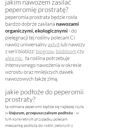
jakim nawozem zasilać 
peperomię prostratę?
peperomia prostrata będzie rosła 
bardzo dobrze zasilana 
nawozami 
organiczymi, ekologicznymi
 - do 
pielęgnacji tej rośliny polecam Ci 
nawóz uniwersalny 
astvit
 lub nawozy 
z serii biobizz: 
biogrow
, 
biobloom
 czy 
alga mic
.  ta roślina potrzebuje 
intensywnego nawożenia w okresie 
wzrostu oraz mniejszych dawek 
nawozowych także zimą. 
jakie podłoże do peperomii 
prostraty? 
ta odmiana peperomii będzie się najlepiej czuła 
w 
lżejszym, przepuszczalnym podłożu
 - w 
tym konkretnym przypadku polecam 
mieszankę podłoża do roślin zielonych z 