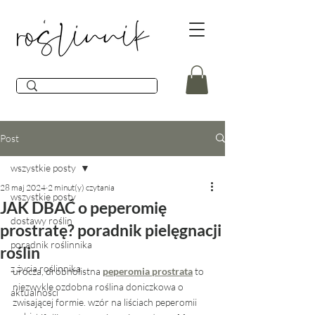
Post
wszystkie posty
28 maj 2024
2 minut(y) czytania
wszystkie posty
JAK DBAĆ o peperomię
dostawy roślin
prostratę? poradnik pielęgnacji
poradnik roślinnika
roślin
z życia roślinnika
urocza, drobnolistna 
peperomia prostrata
 to 
niezwykle ozdobna roślina doniczkowa o 
aktualności
zwisającej formie. wzór na liściach peperomii 