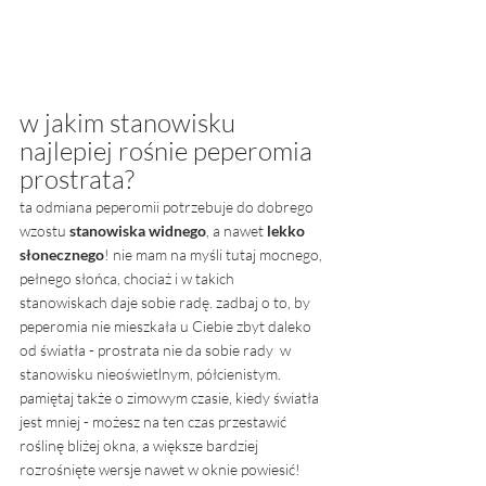
w jakim stanowisku 
najlepiej rośnie peperomia 
prostrata? 
ta odmiana peperomii potrzebuje do dobrego 
wzostu
 stanowiska widnego
, a nawet 
lekko 
słonecznego
! nie mam na myśli tutaj mocnego, 
pełnego słońca, chociaż i w takich 
stanowiskach daje sobie radę. zadbaj o to, by 
peperomia nie mieszkała u Ciebie zbyt daleko 
od światła - prostrata nie da sobie rady  w 
stanowisku nieoświetlnym, półcienistym. 
pamiętaj także o zimowym czasie, kiedy światła 
jest mniej - możesz na ten czas przestawić 
roślinę bliżej okna, a większe bardziej 
rozrośnięte wersje nawet w oknie powiesić! 