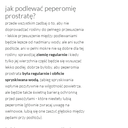
jak podlewać peperomię 
prostratę? 
przede wszystkim zadbaj o to, aby nie 
doprowadzać rośliny do pełnego przesuszenia 
- lekkie przesuszenie między podlewaniami 
będzie lepsze od nadmiaru wody, ale ani suche 
podłoże, ani w pełni mokre nie są dobre dla tej 
rośliny. sprawdzaj 
ziemię regularnie
 i kiedy 
tylko jej wierzchnia część będzie się wysuszać 
lekko podlej. dobrze byłoby, aby peperomia 
prostrata 
była regularnie i obficie 
spryskiwana wodą. 
zabieg spryskiwania 
wpłynie pozytywnie na wilgotność powietrza, 
ale będzie także świetną barierą ochronną 
przed pasożytami - które niestety lubią 
peperomie (głównie zwracaj uwagę na 
wełnowce, lubią się one zaszyć głęboko między 
pędami przy podłożu). 