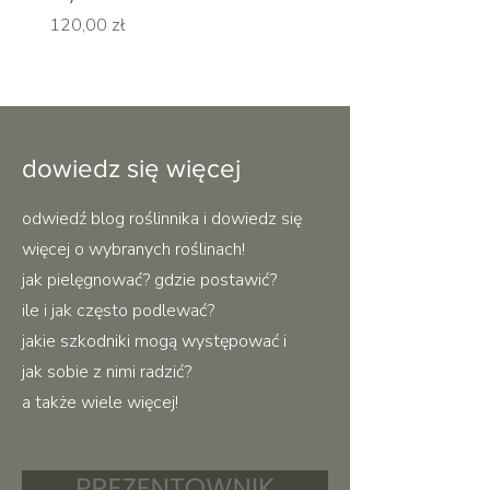
Cena
Cena
120,00 zł
120,00 zł
dowiedz się więcej
odwiedź blog roślinnika i dowiedz się
więcej o wybranych roślinach!
jak pielęgnować? gdzie postawić?
ile i jak często podlewać?
jakie szkodniki mogą występować i
jak sobie z nimi radzić?
a także wiele więcej!