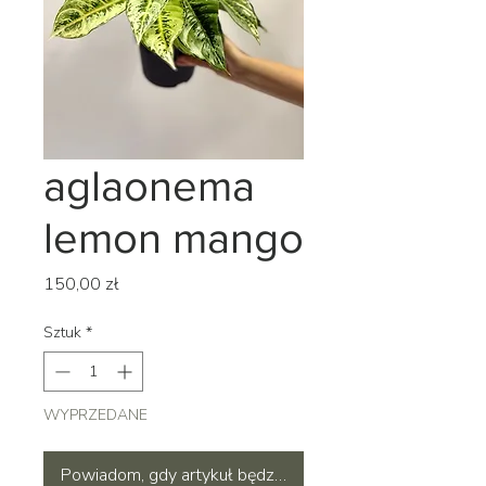
aglaonema
lemon mango
Cena
150,00 zł
Sztuk
*
WYPRZEDANE
Powiadom, gdy artykuł będzie dostępny