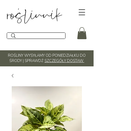
ROŚLINY WYSYŁAMY OD PONIEDZIAŁKU DO
ŚRODY | SPRAWDŹ
SZCZEGÓŁY DOSTAW