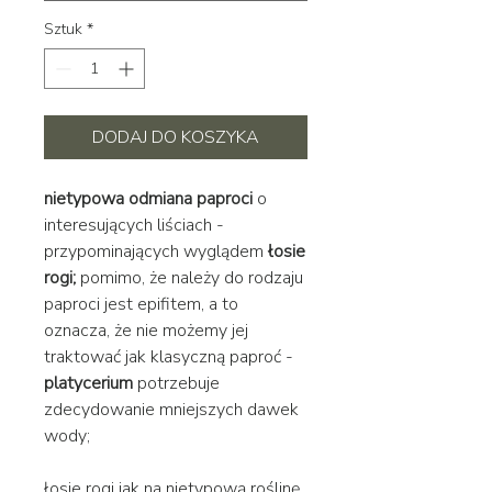
Sztuk
*
DODAJ DO KOSZYKA
nietypowa odmiana paproci
o
interesujących liściach -
przypominających wyglądem
łosie
rogi;
pomimo, że należy do rodzaju
paproci jest epifitem, a to
oznacza, że nie możemy jej
traktować jak klasyczną paproć -
platycerium
potrzebuje
zdecydowanie mniejszych dawek
wody;
łosie rogi jak na nietypową roślinę