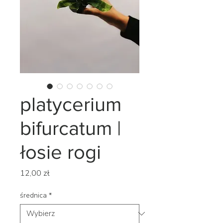
platycerium
bifurcatum |
łosie rogi
Cena
12,00 zł
średnica
*