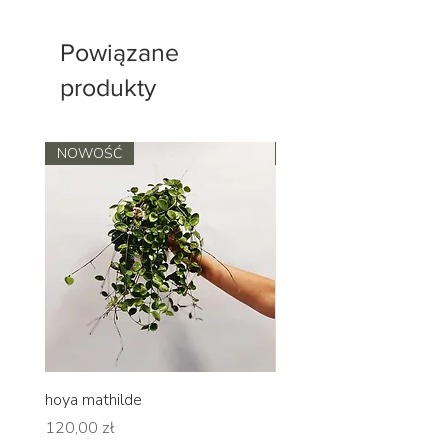
Powiązane
produkty
NOWOŚĆ
NOWOŚĆ
hoya mathilde
hoya erythrina
Cena
Cena
120,00 zł
120,00 zł