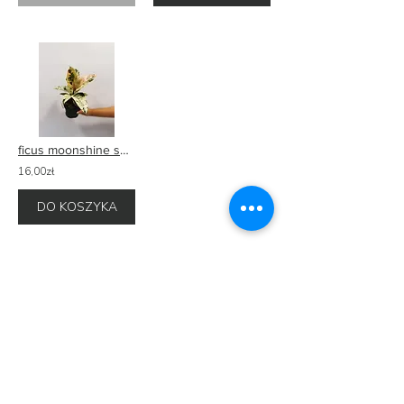
ficus moonshine shivereana (fikus elastica)
16,00zł
DO KOSZYKA
o nas
regulamin sklepu roślinnik on-line
polityka prywatności