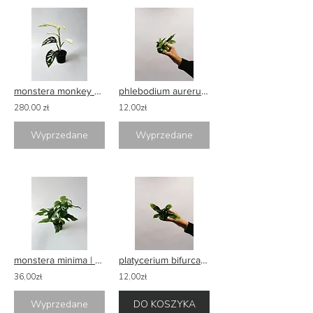
monstera monkey mask variegata sadzonka nr 1
phlebodium aurerum blue star | flebodium złociste
280,00 zł
12,00zł
Wyprzedane
Wyprzedane
monstera minima | rhaphidophora tetrasperma
platycerium bifurcatum | łosie rogi
36,00zł
12,00zł
Wyprzedane
DO KOSZYKA