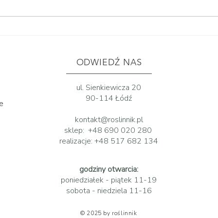
PREZENTY NA ŚWIĘTA: TOP
jak 
10 PREZENTÓW DLA
prze
MIŁOŚNIKA ROŚLIN
ODWIEDŹ NAS
ul. Sienkiewicza 20
90-114 Łódź
ne
kontakt@roslinnik.pl
sklep:
+48 690 020 280
realizacje:
+48 517 682 134
godziny otwarcia:
poniedziałek - piątek 11-19
sobota - niedziela 11-16
© 2025 by roślinnik