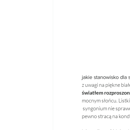
jakie stanowisko dl
z uwagi na piękne bia
światłem rozproszo
mocnym słońcu. Listki 
 syngonium nie sprawdz
pewno stracą na kondyc