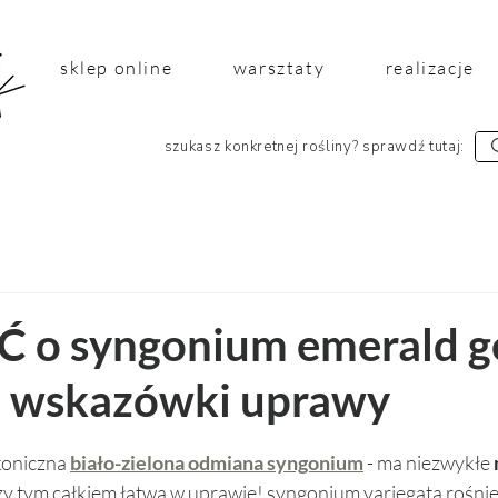
sklep online
warsztaty
realizacje
szukasz konkretnej rośliny? sprawdź tutaj:
 o syngonium emerald 
e wskazówki uprawy
 5 gwiazdek.
koniczna 
biało-zielona odmiana syngonium
 - ma niezwykłe 
przy tym całkiem łatwa w uprawie! syngonium variegata rośnie