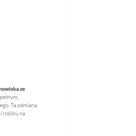
nowiska ze 
 pełnym, 
nego. Ta odmiana 
 rośliny na 