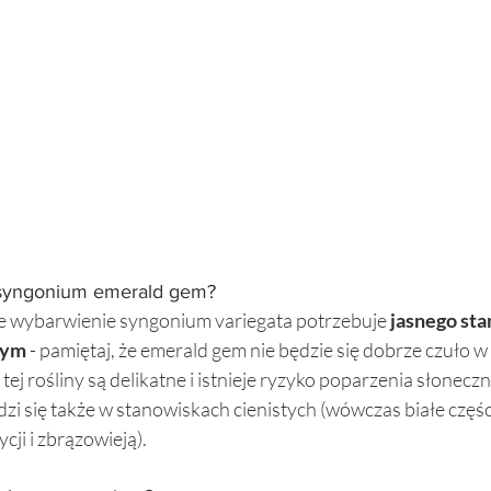
a syngonium emerald gem? 
łe wybarwienie syngonium variegata potrzebuje 
jasnego sta
nym
 - pamiętaj, że emerald gem nie będzie się dobrze czuło w
tej rośliny są delikatne i istnieje ryzyko poparzenia słonecz
i się także w stanowiskach cienistych (wówczas białe części
ji i zbrązowieją). 