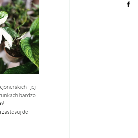
onerskich - jej 
arunkach bardzo 
in
! 
 zastosuj do 