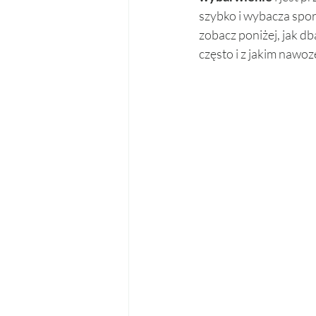
szybko i wybacza spor
zobacz poniżej, jak d
często i z jakim nawoz