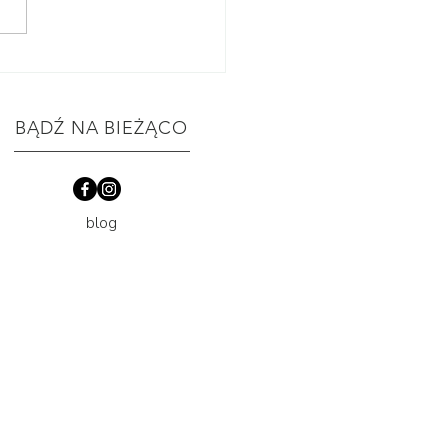
zadbać o trawy ozdobne
d zimą?
BĄDŹ NA BIEŻĄCO
blog