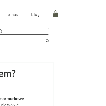
o nas
blog
gem?
marmurkowe 
 niezwykle 