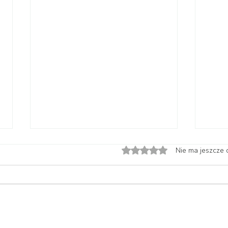
Oceniono na 0 z 5 gwiazdek
Nie ma jeszcze 