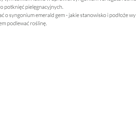
o potknięć pielęgnacyjnych. 
bać o syngonium emerald gem - jakie stanowisko i podłoże wyb
em podlewać roślinę. 