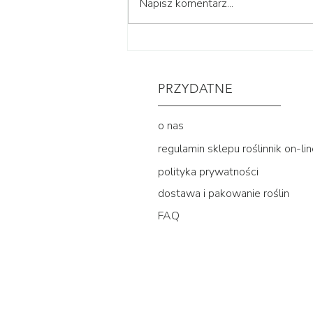
roślinnikowy prezentownik
Napisz komentarz...
2025
PRZYDATNE
o nas
regulamin sklepu roślinnik on-li
polityka prywatności
dostawa i pakowanie roślin
FAQ