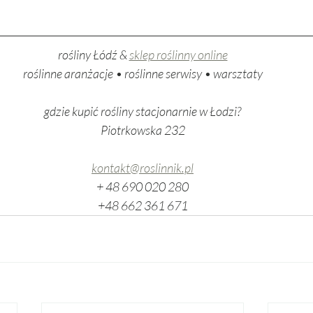
rośliny Łódź & 
sklep roślinny online
roślinne aranżacje • roślinne serwisy • warsztaty
gdzie kupić rośliny stacjonarnie w Łodzi?
Piotrkowska 232
kontakt@roslinnik.pl
+ 48 690 020 280
+48 662 361 671