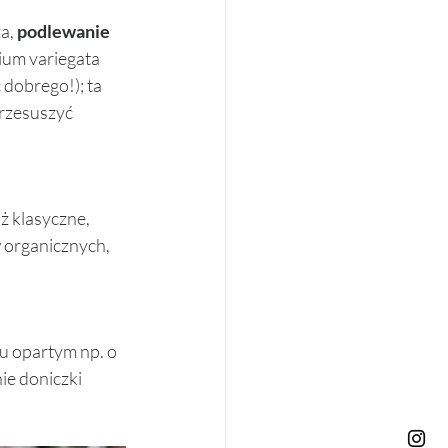
a, 
podlewanie
ium variegata 
 dobrego!); ta 
rzesuszyć 
ż klasyczne, 
organicznych, 
u opartym np. o 
nie doniczki 