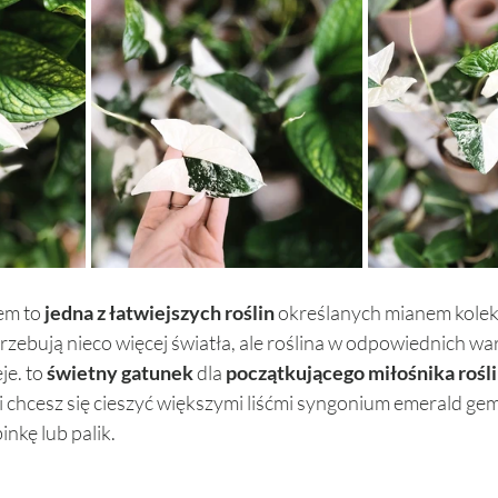
m to 
jedna z łatwiejszych roślin 
określanych mianem kolekcj
rzebują nieco więcej światła, ale roślina w odpowiednich w
je. to 
świetny gatunek
 dla 
początkującego miłośnika rośl
li chcesz się cieszyć większymi liśćmi syngonium emerald gem
nkę lub palik. 