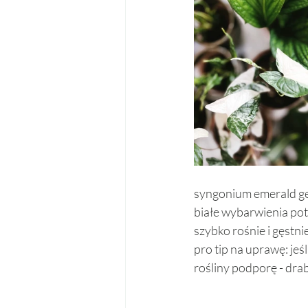
syngonium emerald ge
białe wybarwienia pot
szybko rośnie i gęstnie
pro tip na uprawę: jeś
rośliny podporę - drabi