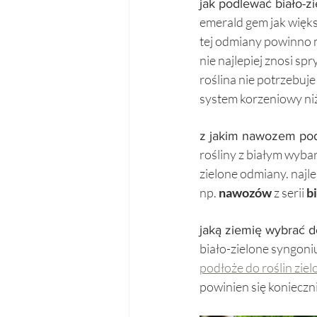
jak podlewać biało-z
emerald gem jak więk
tej odmiany powinno m
nie najlepiej znosi spr
roślina nie potrzebuj
system korzeniowy niż 
z jakim nawozem pod
rośliny z białym wybar
zielone odmiany. naj
np. 
nawozów
 z serii 
bi
jaką ziemię wybrać d
biało-zielone syngoni
podłoże do roślin zie
powinien się konieczni