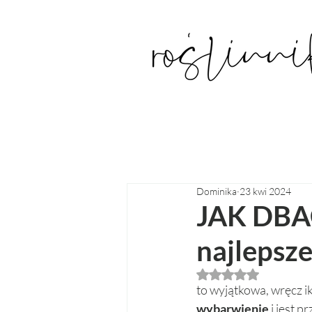
Dominika
23 kwi 2024
JAK DBAĆ
najlepsz
Oceniono na NaN z
to wyjątkowa, wręcz i
wybarwienie
 i jest 