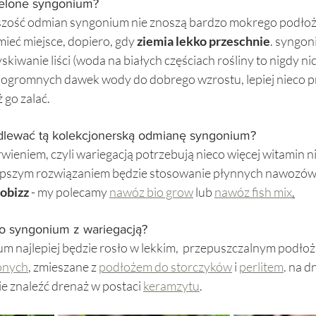
ielone syngonium? 
szość odmian syngonium nie znoszą bardzo mokrego podłoż
ieć miejsce, dopiero, gdy 
ziemia lekko przeschnie
. syngon
yskiwanie liści (woda na białych częściach rośliny to nigdy nic
e ogromnych dawek wody do dobrego wzrostu, lepiej nieco p
go zalać. 
lewać tą kolekcjonerską odmianę syngonium?
wieniem, czyli wariegacją potrzebują nieco więcej witamin ni
lepszym rozwiązaniem będzie stosowanie płynnych nawozów 
obizz 
- my polecamy 
nawóz bio grow
 lub 
nawóz fish mix
.
o syngonium z wariegacją? 
um najlepiej będzie rosło w lekkim,  przepuszczalnym podłoż
lonych
, zmieszane z 
podłożem do storczyków
 i 
perlitem
. na d
e znaleźć drenaż w postaci 
keramzytu
. 