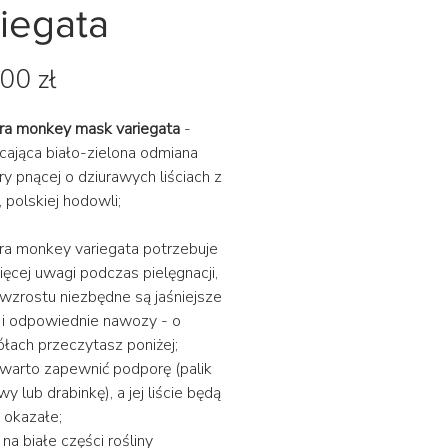
riegata
Cena
00 zł
ra monkey mask variegata
-
ająca biało-zielona odmiana
y pnącej o dziurawych liściach z
, polskiej hodowli;
a monkey variegata potrzebuje
ięcej uwagi podczas pielęgnacji,
j wzrostu niezbędne są jaśniejsze
 i odpowiednie nawozy - o
łach przeczytasz poniżej;
e warto zapewnić podporę (palik
 lub drabinkę), a jej liście będą
j okazałe;
na białe części rośliny