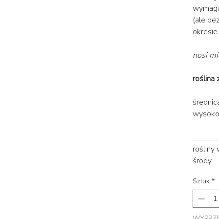
wymagan
(ale be
okresi
nosi mi
roślina 
średnic
wysoko
______
rośliny
środy
Sztuk
*
WYPRZ