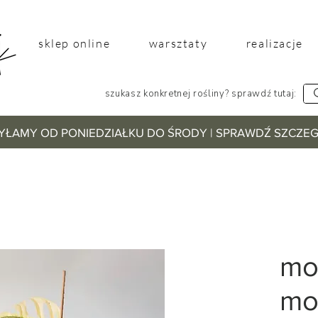
sklep online
warsztaty
realizacje
szukasz konkretnej rośliny? sprawdź tutaj:
YŁAMY OD PONIEDZIAŁKU DO ŚRODY | SPRAWDŹ SZCZ
mo
mo