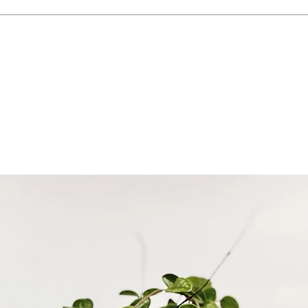
ych z perlitem i keramzytem na dnie donicy lub mieszankę typu "bigos"
rząt