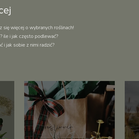
cej
z się więcej o wybranych roślinach!
 ile i jak często podlewać?
i jak sobie z nimi radzić?