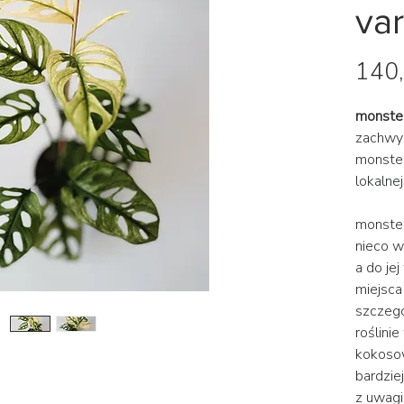
va
140,
monste
zachwyc
monster
lokalnej
monster
nieco w
a do je
miejsca
szczegó
roślini
kokosowy
bardzie
z uwagi 