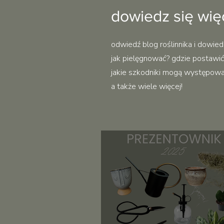
dowiedz się wię
odwiedź blog roślinnika i dowied
jak pielęgnować? gdzie postawić?
jakie szkodniki mogą występować 
a także wiele więcej!