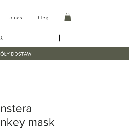
o nas
blog
EGÓŁY DOSTAW
nstera
nkey mask