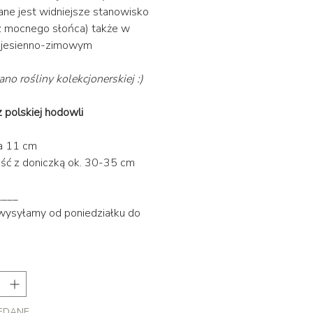
e jest widniejsze stanowisko
z mocnego słońca) także w
e jesienno-zimowym
ano rośliny kolekcjonerskiej :)
z polskiej hodowli
a 11 cm
ść z doniczką ok. 30-35 cm
____
 wysyłamy od poniedziałku do
EDANE