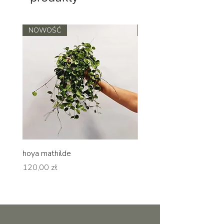
NOWOŚĆ
NOWOŚĆ
hoya mathilde
hoya erythrina
Cena
Cena
120,00 zł
120,00 zł