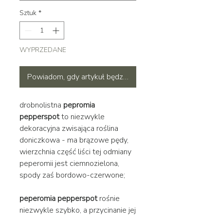
Sztuk
*
WYPRZEDANE
Powiadom, gdy artykuł będzie dostępny
drobnolistna
pepromia
pepperspot
to niezwykle
dekoracyjna zwisająca roślina
doniczkowa - ma brązowe pędy,
wierzchnia część liści tej odmiany
peperomii jest ciemnozielona,
spody zaś bordowo-czerwone;
peperomia pepperspot
rośnie
niezwykle szybko, a przycinanie jej