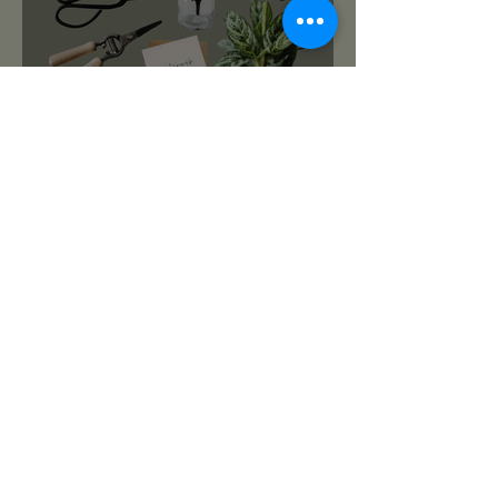
roślinnikowy prezentownik
2025
PREZENTY NA ŚWIĘTA:
TOP 10 PREZENTÓW DLA
MIŁOŚNIKA ROŚLIN