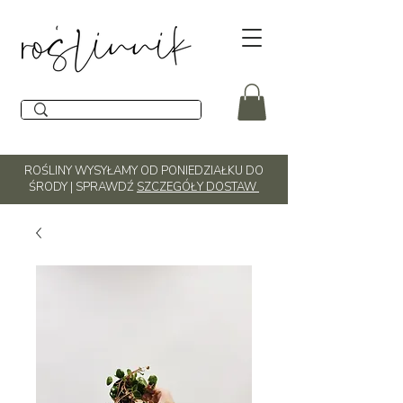
ROŚLINY WYSYŁAMY OD PONIEDZIAŁKU DO
ŚRODY | SPRAWDŹ
SZCZEGÓŁY DOSTAW